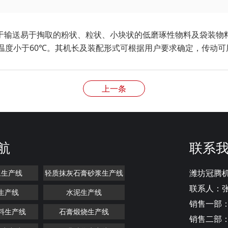
于输送易于掏取的粉状、粒状、小块状的低磨琢性物料及袋装物
物料温度小于60℃。其机长及装配形式可根据用户要求确定，传动
上一条
航
联系
潍坊冠腾
浆生产线
轻质抹灰石膏砂浆生产线
联系人：
生产线
水泥生产线
销售一部：1
料生产线
石膏煅烧生产线
销售二部：1