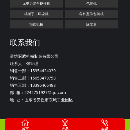
无重力混合搅拌机
包装机
机械手，码垛机
各种型号包装机
输送机械
除尘器
联系我们
潍坊冠腾机械制造有限公司
联系人：张经理
销售一部：15954424039
销售二部：15653479758
销售三部：13396466488
邮 箱：2242751927@qq.com
地 址：山东省安丘市东城工业园区
版权所有：潍坊冠腾机械制造有限公司
鲁ICP备20027165号-1
首页
产品
电话