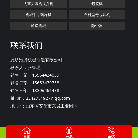
无重力混合搅拌机
包装机
机械手，码垛机
各种型号包装机
输送机械
除尘器
联系我们
潍坊冠腾机械制造有限公司
联系人：张经理
销售一部：15954424039
销售二部：15653479758
销售三部：13396466488
邮 箱：2242751927@qq.com
地 址：山东省安丘市东城工业园区
版权所有：潍坊冠腾机械制造有限公司
鲁ICP备20027165号-1
首页
产品
电话