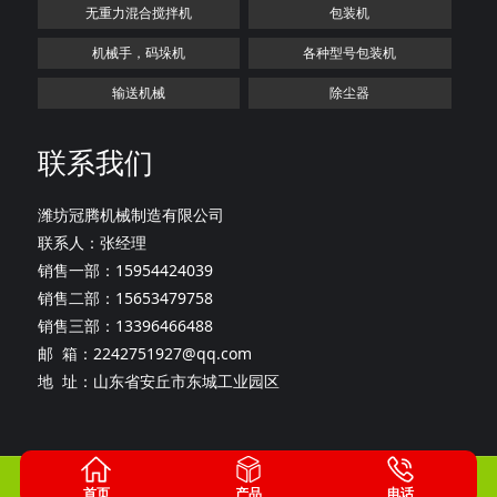
无重力混合搅拌机
包装机
机械手，码垛机
各种型号包装机
输送机械
除尘器
联系我们
潍坊冠腾机械制造有限公司
联系人：张经理
销售一部：15954424039
销售二部：15653479758
销售三部：13396466488
邮 箱：2242751927@qq.com
地 址：山东省安丘市东城工业园区
版权所有：潍坊冠腾机械制造有限公司
鲁ICP备20027165号-1
首页
产品
电话